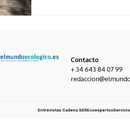
Contacto
+ 34 643 84 07 99
redaccion@elmundo
Entrevistas Cadena SER
Ecoexpertos
Servici