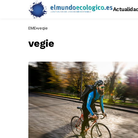
Actualida
EME
vegie
vegie