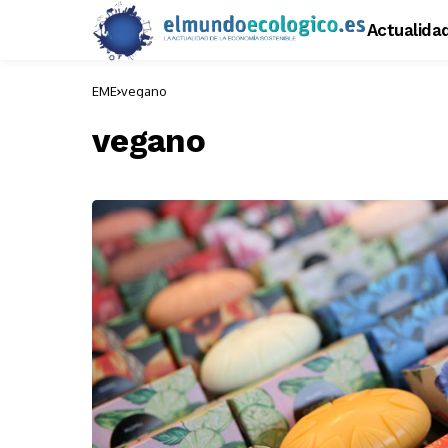
Actualida
EME
vegano
vegano