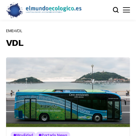
EME
VDL
VDL
Movilidad
Portada News