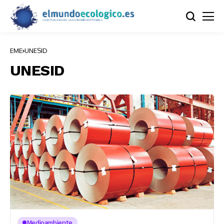
EME
UNESID
UNESID
Medioambiente