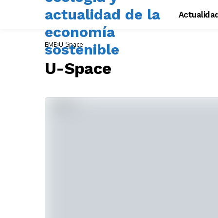
Actualida
EME
U-Space
U-Space