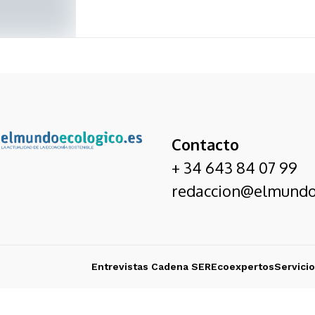
Contacto
+ 34 643 84 07 99
redaccion@elmundo
Entrevistas Cadena SER
Ecoexpertos
Servici