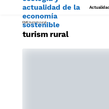
Actualida
EME
turism rural
turism rural