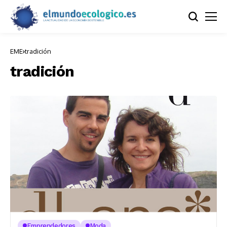
EME
tradición
tradición
Emprendedores
Moda