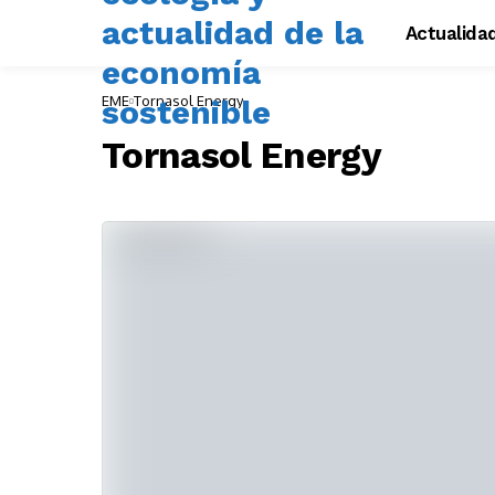
Actualida
EME
Tornasol Energy
Tornasol Energy