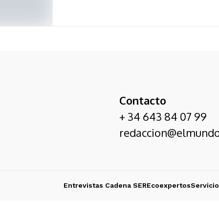
Contacto
+ 34 643 84 07 99
redaccion@elmundo
Entrevistas Cadena SER
Ecoexpertos
Servici