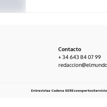
Contacto
+ 34 643 84 07 99
redaccion@elmundo
Entrevistas Cadena SER
Ecoexpertos
Servici