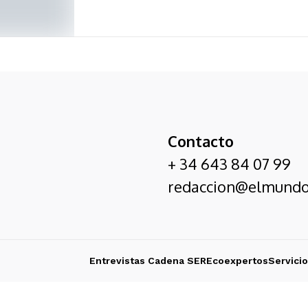
Contacto
+ 34 643 84 07 99
redaccion@elmundo
Entrevistas Cadena SER
Ecoexpertos
Servici