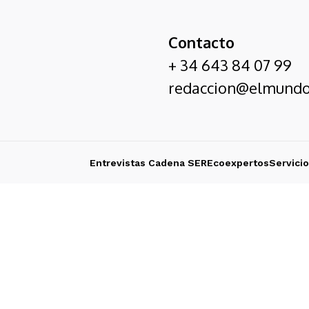
Contacto
+ 34 643 84 07 99
redaccion@elmundo
Entrevistas Cadena SER
Ecoexpertos
Servici