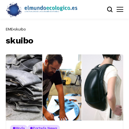
EME
skuibo
skuibo
Moda
Portada News