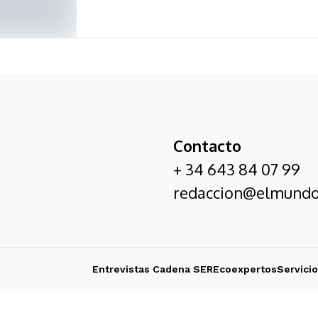
Contacto
+ 34 643 84 07 99
redaccion@elmundo
Entrevistas Cadena SER
Ecoexpertos
Servici