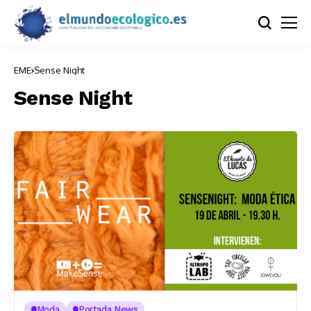
EME
Sense Night
Sense Night
Moda
Portada News