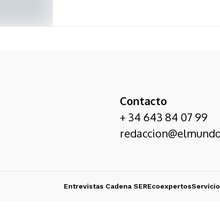
Contacto
+ 34 643 84 07 99
redaccion@elmundo
Entrevistas Cadena SER
Ecoexpertos
Servici