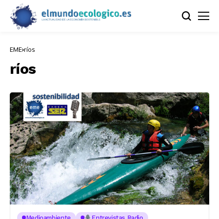
EME
ríos
ríos
Medioambiente
Entrevistas Radio