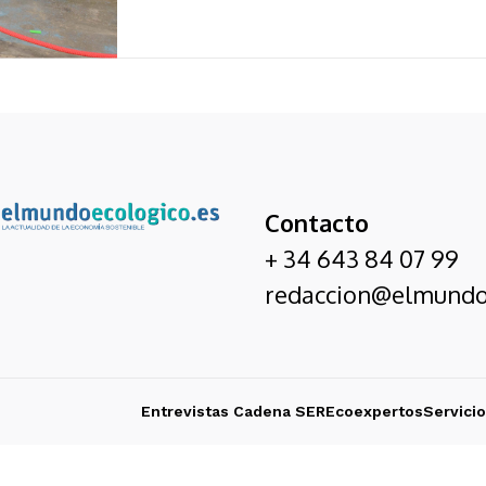
Contacto
+ 34 643 84 07 99
redaccion@elmundo
Entrevistas Cadena SER
Ecoexpertos
Servici