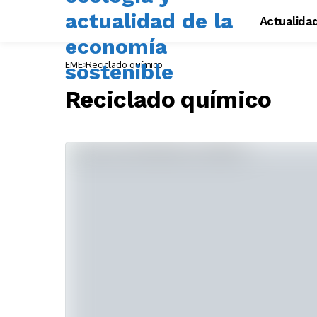
Actualida
EME
Reciclado químico
Reciclado químico