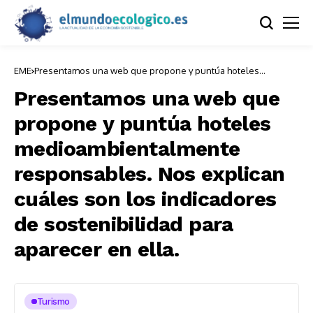
EME
Presentamos una web que propone y puntúa hoteles
medioambientalmente responsables. Nos explican cuáles son
los indicadores de sostenibilidad para aparecer en ella.
Presentamos una web que
propone y puntúa hoteles
medioambientalmente
responsables. Nos explican
cuáles son los indicadores
de sostenibilidad para
aparecer en ella.
Turismo