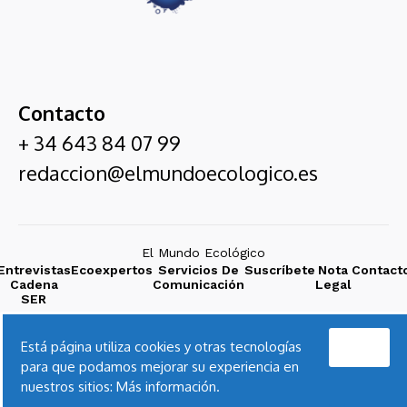
Contacto
+ 34 643 84 07 99
redaccion@elmundoecologico.es
El Mundo Ecológico
Entrevistas
Ecoexpertos
Servicios De
Suscríbete
Nota
Contact
Cadena
Comunicación
Legal
SER
Acepto
Está página utiliza cookies y otras tecnologías
para que podamos mejorar su experiencia en
nuestros sitios:
Más información.