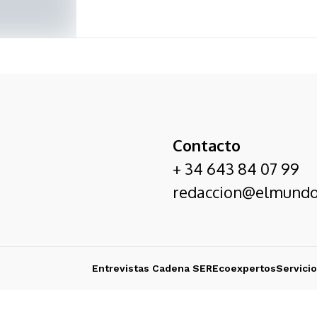
Contacto
+ 34 643 84 07 99
redaccion@elmundo
Entrevistas Cadena SER
Ecoexpertos
Servici