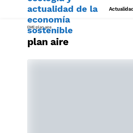
Actualida
EME
plan aire
plan aire