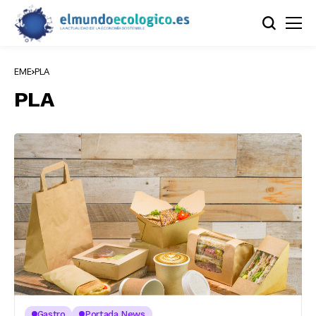
EME
PLA
PLA
Gastro
Portada News