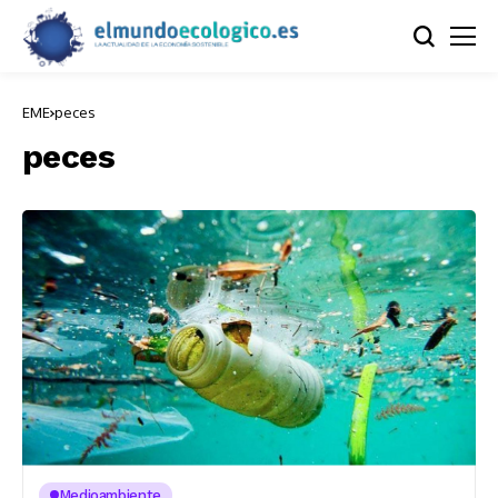
EME
peces
peces
Medioambiente