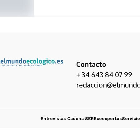
Contacto
+ 34 643 84 07 99
redaccion@elmundo
Entrevistas Cadena SER
Ecoexpertos
Servici