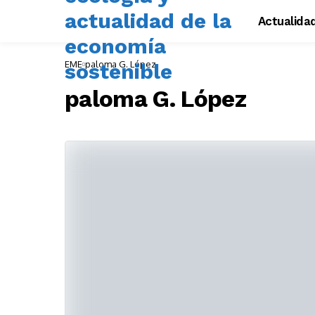
Actualida
EME
paloma G. López
paloma G. López