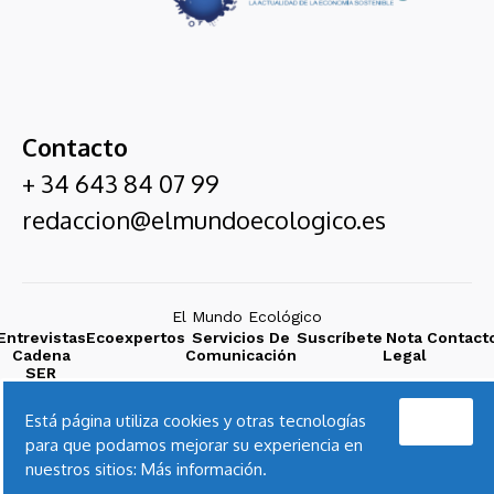
Contacto
+ 34 643 84 07 99
redaccion@elmundoecologico.es
El Mundo Ecológico
Entrevistas
Ecoexpertos
Servicios De
Suscríbete
Nota
Contact
Cadena
Comunicación
Legal
SER
Acepto
Está página utiliza cookies y otras tecnologías
para que podamos mejorar su experiencia en
nuestros sitios:
Más información.