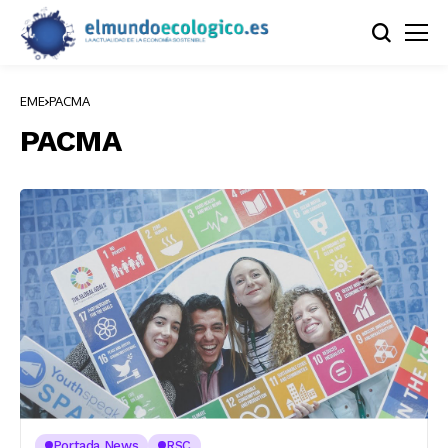
EME
PACMA
PACMA
Portada News
RSC