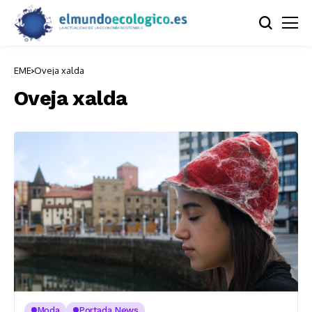
EME
Oveja xalda
Oveja xalda
Moda
Portada News