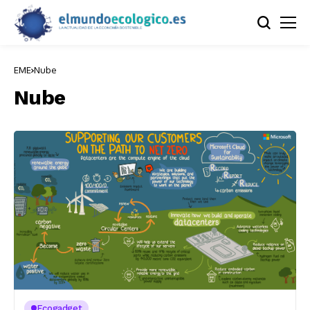
EME
Nube
Nube
Ecogadget