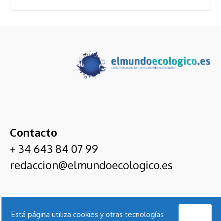
Contacto
+ 34 643 84 07 99
redaccion@elmundoecologico.es
El Mundo Ecológico
Acepto
Está página utiliza cookies y otras tecnologías
Entrevistas
Ecoexpertos
Servicios De
Suscríbete
Nota
Contact