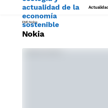
Actualida
EME
Nokia
Nokia