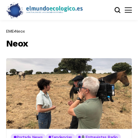
EME
Neox
Neox
Portada News
Tendencias
Entrevistas Radio