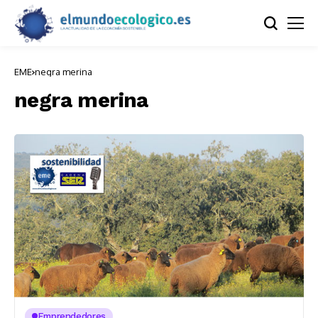
EME
negra merina
negra merina
Emprendedores