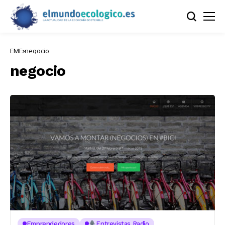
EME
negocio
negocio
Emprendedores
Entrevistas Radio