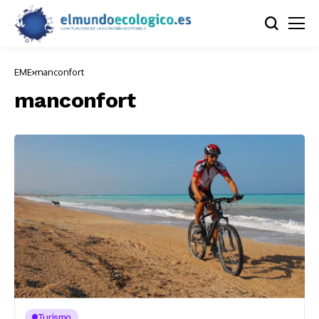
EME
manconfort
manconfort
Turismo