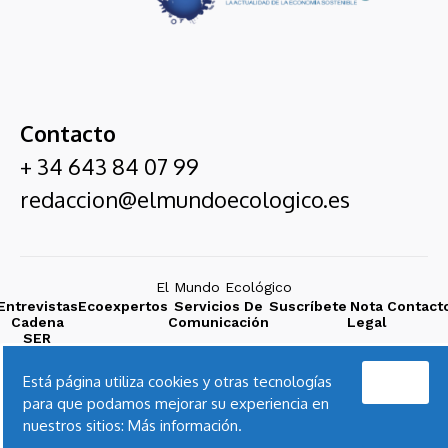
Contacto
+ 34 643 84 07 99
redaccion@elmundoecologico.es
El Mundo Ecológico
Entrevistas
Ecoexpertos
Servicios De
Suscríbete
Nota
Contact
Cadena
Comunicación
Legal
SER
Acepto
Está página utiliza cookies y otras tecnologías
para que podamos mejorar su experiencia en
nuestros sitios:
Más información.