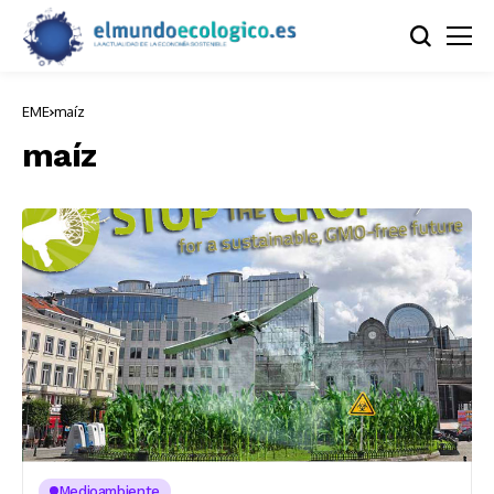
EME
maíz
maíz
Medioambiente