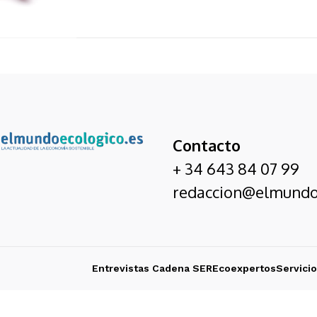
Contacto
+ 34 643 84 07 99
redaccion@elmundo
Entrevistas Cadena SER
Ecoexpertos
Servici