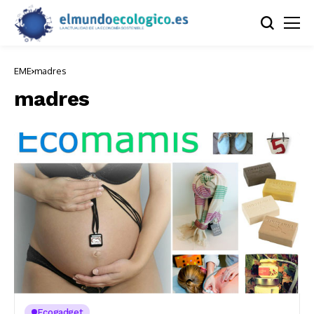
EME
madres
madres
Ecogadget