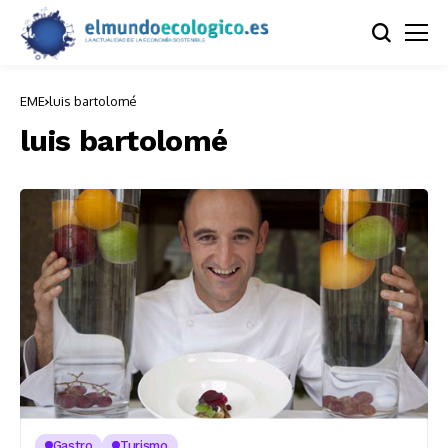
EME
luis bartolomé
luis bartolomé
Gastro
Turismo