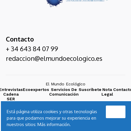
Contacto
+ 34 643 84 07 99
redaccion@elmundoecologico.es
El Mundo Ecológico
Entrevistas
Ecoexpertos
Servicios De
Suscríbete
Nota
Contact
Cadena
Comunicación
Legal
SER
Acepto
Está página utiliza cookies y otras tecnologías
para que podamos mejorar su experiencia en
nuestros sitios:
Más información.