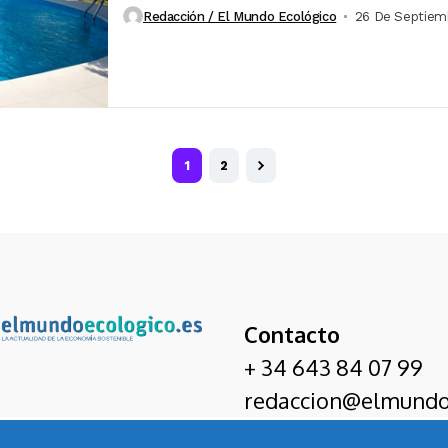
Redacción / El Mundo Ecológico
26 De Septiem
1
2
Contacto
+ 34 643 84 07 99
redaccion@elmundo