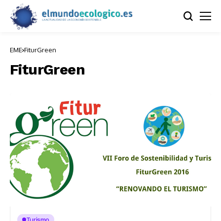
EME
FiturGreen
FiturGreen
Turismo