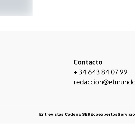
Contacto
+ 34 643 84 07 99
redaccion@elmundo
Entrevistas Cadena SER
Ecoexpertos
Servici