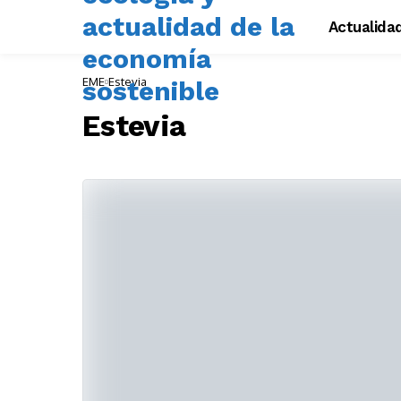
Actualida
EME
Estevia
Estevia