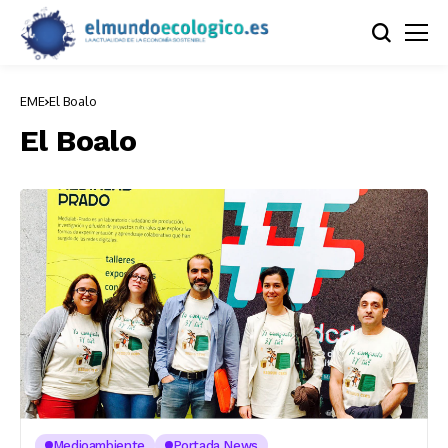
EME
El Boalo
El Boalo
Medioambiente
Portada News