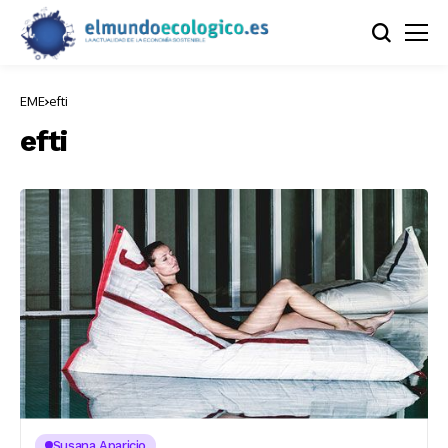
EME
efti
efti
Susana Aparicio