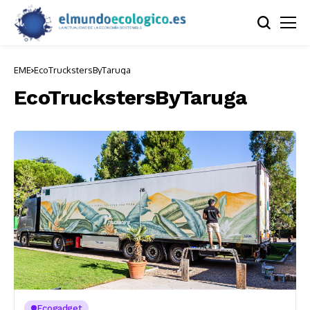
EME
EcoTruckstersByTaruga
EcoTruckstersByTaruga
Ecogadget