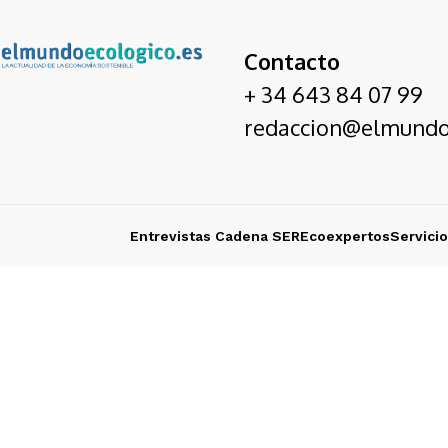
Contacto
+ 34 643 84 07 99
redaccion@elmundo
Entrevistas Cadena SER
Ecoexpertos
Servici