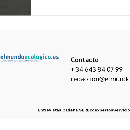
Contacto
+ 34 643 84 07 99
redaccion@elmundo
Entrevistas Cadena SER
Ecoexpertos
Servici