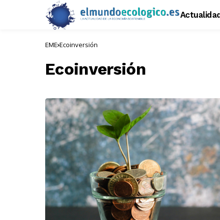
Actualida
EME
Ecoinversión
Ecoinversión