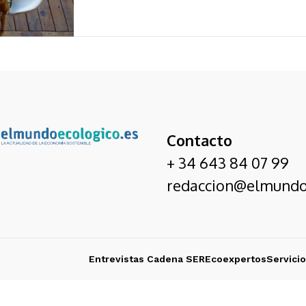
Contacto
+ 34 643 84 07 99
redaccion@elmundo
Entrevistas Cadena SER
Ecoexpertos
Servici