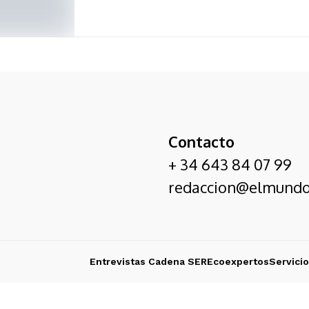
Contacto
+ 34 643 84 07 99
redaccion@elmundo
Entrevistas Cadena SER
Ecoexpertos
Servici