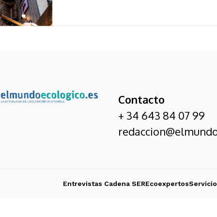
Contacto
+ 34 643 84 07 99
redaccion@elmundo
Entrevistas Cadena SER
Ecoexpertos
Servici